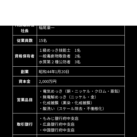
所在地
〒726-0005 広島県府中市府中町83
(本社)
TEL:0847-41-6380/FAX:0847-41-6384
代表取締役
稲尾豪一
社長
従業員数
15名
１級めっき技能士 1名
資格保有者
一般毒劇物取扱者 2名
水質第２種公防者 3名
創業
昭和44年1月20日
資本金
2,000万円
・電気めっき（銅・ニッケル・クロム・亜鉛）
・無電解めっき（ニッケル・金）
営業品目
・化成被膜（黒染・化成被膜）
・酸洗い（スケール除去・不働態化）
・もみじ銀行府中支店
取引銀行
・広島銀行府中支店
・中国銀行府中支店