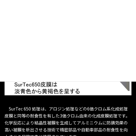
SurTec 650 処理は、アロジン処理などの6価クロム系化成処理
皮膜と同等の耐食性を有した3価クロム由来の化成皮膜処理です。
化学反応により結晶性被膜を生成してアルミニウムに防錆効果の
高い被膜を析出させる技術で精密部品や自動車部品の耐食性を向